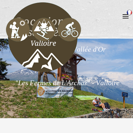
A
u
c
o
e
u
r
d
e
l
a
V
a
l
l
é
e
d
'
O
r
U
n
l
a
r
g
e
c
h
o
i
x
d
’
a
c
t
i
v
i
t
é
s
"
L
e
s
F
e
r
m
e
s
d
e
L
'
A
r
c
h
a
z
"
-
V
a
l
l
o
i
r
e